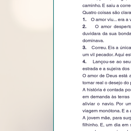
caminho. E saiu a corre
Quatro coisas são clara
1.    
O amor viu... era a
2.    
O amor desperto
duvidara da sua bondad
dominava.
3.    
Correu. Eis a únic
um vil pecador. Aqui es
4.    
Lançou-se ao seu 
estrada e a sujeira dos
O amor de Deus está aq
tornar real o desejo do 
A história é contada p
em demanda às terras d
aliviar o navio. Por 
viagem monótona. E a a
A jovem mãe, para surp
filhinho. E, um dia em