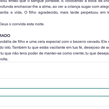
ixou então que o sangue jorrasse. E colocando a boca da cria
profunda encharcar-lhe a alma, ao ver a criança sugar com alegri
antia a vida. O filho agradecido, mais tarde perpetuou em t
eus o convida esta noite.
URADO
sandália de filho e uma ceia especial com o bezerro cevado. Ele
o isto. Também tu que estás vacilante em tua fé, desejoso de ace
 tu que não tens poder de manter-se como crente; tu que deseja
volta.