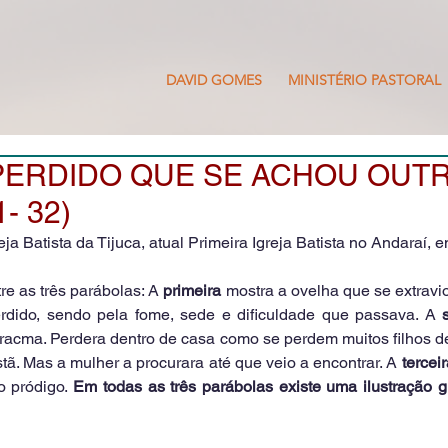
DAVID GOMES
MINISTÉRIO PASTORAL
PERDIDO QUE SE ACHOU OUTR
1- 32)
a Batista da Tijuca, atual Primeira Igreja Batista no Andaraí,
e as três parábolas: A 
primeira
 mostra a ovelha que se extravi
rdido, sendo pela fome, sede e dificuldade que passava. A 
racma. Perdera dentro de casa como se perdem muitos filhos de
stã. Mas a mulher a procurara até que veio a encontrar. A 
tercei
o pródigo. 
Em todas as três parábolas existe uma ilustração g