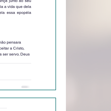
nça junto ao seu 
a a vida que dela 
ela essa epopéia 
 não pensara 
itar a Cristo, 
s ser servo. Deus 