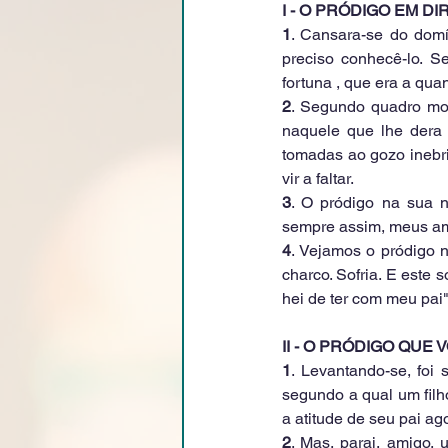
I - O PRÓDIGO EM 
1
. Cansara-se do domí
preciso conhecê-lo. S
fortuna , que era a qua
2
. Segundo quadro mos
naquele que lhe dera 
tomadas ao gozo inebri
vir a faltar.
3
. O pródigo na sua n
sempre assim, meus am
4
. Vejamos o pródigo n
charco. Sofria. E este 
hei de ter com meu pai".
II - O PRÓDIGO QUE 
1
. Levantando-se, foi 
segundo a qual um filho
a atitude de seu pai ag
2
. Mas, parai, amigo, 