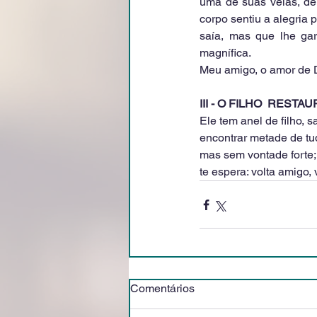
uma de suas veias, de
corpo sentiu a alegria 
saía, mas que lhe gar
magnífica.
Meu amigo, o amor de D
III - O FILHO  RESTA
Ele tem anel de filho, 
encontrar metade de tud
mas sem vontade forte;
te espera: volta amigo, 
Comentários