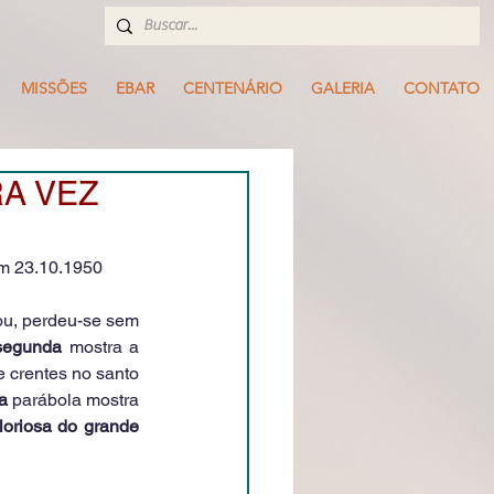
MISSÕES
EBAR
CENTENÁRIO
GALERIA
CONTATO
A VEZ
 em 23.10.1950
ou, perdeu-se sem 
segunda
 mostra a 
 crentes no santo 
ra
 parábola mostra 
loriosa do grande 