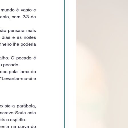
 mundo é vasto e 
anto, com 2/3 da 
não pensara mais 
dias e as noites 
heiro lhe poderia 
alho. O pecado é 
u pecado.
ados pela lama do 
"Levantar-me-ei e 
xiste a parábola, 
cravo. Seria esta 
s o espírito.
enta na curva do 