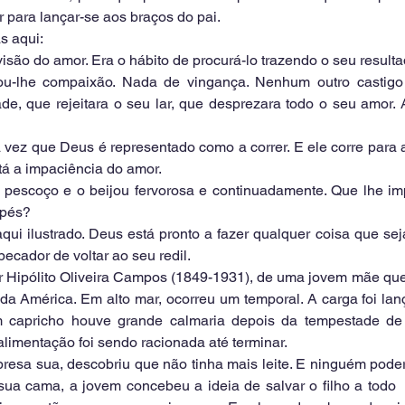
r para lançar-se aos braços do pai.
s aqui:
 visão do amor. Era o hábito de procurá-lo trazendo o seu resulta
u-lhe compaixão. Nada de vingança. Nenhum outro castigo p
e, que rejeitara o seu lar, que desprezara todo o seu amor. 
a vez que Deus é representado como a correr. E ele corre para 
tá a impaciência do amor.
pescoço e o beijou fervorosa e continuadamente. Que lhe imp
 pés?
ui ilustrado. Deus está pronto a fazer qualquer coisa que sej
pecador de voltar ao seu redil.
or Hipólito Oliveira Campos (1849-1931), de uma jovem mãe que
a América. Em alto mar, ocorreu um temporal. A carga foi lan
um capricho houve grande calmaria depois da tempestade de
limentação foi sendo racionada até terminar.
resa sua, descobriu que não tinha mais leite. E ninguém poderi
 sua cama, a jovem concebeu a ideia de salvar o filho a todo  