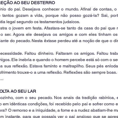
DIREÇÃO AO SEU DESTERRO
nio do pai. Desejava conhecer o mundo. Afinal de contas, o
e tantos gozam a vida, porque não posso gozá-la? Sai, port
ntia legal segundo os testamentos judaicos.
tra o jovem em festa. Afastara-se tanto da casa do pai que 
o ser. Agora ele desejava os amigos e com eles tinham os 
ante do pecado. Nesta êxtase perdeu até a noção de que o din
ecessidade. Faltou dinheiro. Faltaram os amigos. Faltou trab
igos. Ele inebria e quando o homem percebe está só com o se
a sua reflexão. Estava faminto e maltrapilho. Seus pés enlod
sofrimento trouxe-o a uma reflexão. Reflexões são sempre boas. 
..
VOLTA AO SEU LAR
sozinho, com o seu pecado. Nos anais da tradição rabínica, e
 em idênticas condições, foi recebido pelo pai e sofrer como es
ora? O remorso e a iniquidade, a fome e a nudez abatiam-lhe mai
um instante, para que possais ver o pai ansioso que se apres