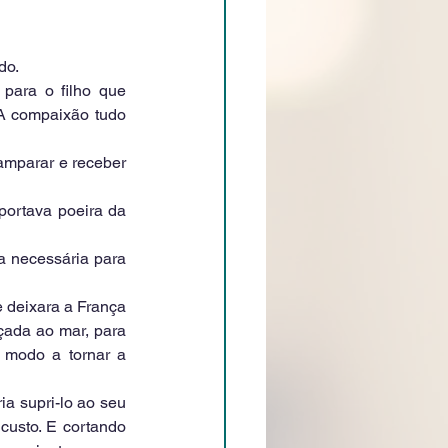
do.
ara o filho que 
A compaixão tudo 
amparar e receber 
ortava poeira da 
a necessária para 
 deixara a França 
çada ao mar, para 
 modo a tornar a 
a supri-lo ao seu 
custo. E cortando 