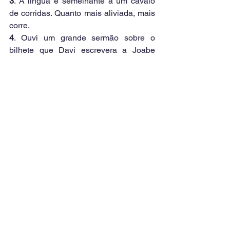
3
. A língua é semelhante a um cavalo 
de corridas. Quanto mais aliviada, mais 
corre.
4
. Ouvi um grande sermão sobre o 
bilhete que Davi escrevera a Joabe 
pedindo que colocasse Urias à frente 
do exército para que morresse. Dizia o 
pregador que depois de possuir aquele 
bilhete Davi tudo fizera para ter a 
lealdade de Joabe, mas em vão. Joabe 
estava de posse do terrível documento. 
Meu amigo, qual é a tua folha corrida 
diante de Deus? 
5
. Elas revelam o nosso coração.
III - TEMOS RESPONSABILIDADE EM 
NOSSAS PALAVRAS PORQUE POR 
ELAS SEREMOS JUSTIFICADOS OU 
CONDENADOS