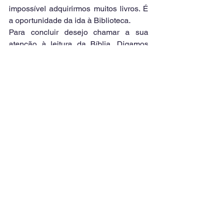
impossível adquirirmos muitos livros. É 
a oportunidade da ida à Biblioteca. 
Para concluir desejo chamar a sua 
atenção à leitura da Bíblia. Digamos 
como Dimitri Marejkovski (1865-1941) 
escritor russo: "É um pequeno livro 
encadernado de 662 páginas. Leio 
todos os dias. Nunca lerei o bastante. 
Há 30 anos me acompanha. Leio e lerei 
enquanto meus olhos puderem 
enxergar. Nunca o lerei bastante. 
Jamais o conhecerei até o fim. Só vejo 
com a menina dos olhos e com a luz do 
meu coração. O título do Novo 
Testamento está tão apagado que mal 
se pode ler. Os dourados desmaiaram. 
O papel amarelou. O dorso descolou. 
As folhas gastaram nas margens ou têm 