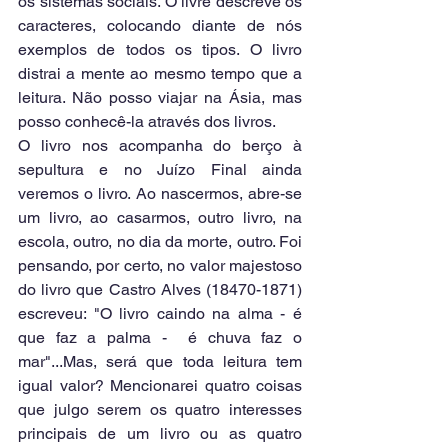
os sistemas sociais. O livre descreve os 
caracteres, colocando diante de nós 
exemplos de todos os tipos. O livro 
distrai a mente ao mesmo tempo que a 
leitura. Não posso viajar na Ásia, mas 
posso conhecê-la através dos livros. 
O livro nos acompanha do berço à 
sepultura e no Juízo Final ainda 
veremos o livro. Ao nascermos, abre-se 
um livro, ao casarmos, outro livro, na 
escola, outro, no dia da morte, outro. Foi 
pensando, por certo, no valor majestoso 
do livro que Castro Alves (18470-1871) 
escreveu: "O livro caindo na alma - é 
que faz a palma -  é chuva faz o 
mar"...Mas, será que toda leitura tem 
igual valor? Mencionarei quatro coisas 
que julgo serem os quatro interesses 
principais de um livro ou as quatro 