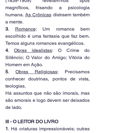
(1839-1909) revelam-nos tipos 
magníficos, frisando a psicologia 
humana. 
As Crônicas
 distraem também 
a mente.
3
. 
Romance
: Um romance bem 
escolhido é uma fantasia que faz bem. 
Temos alguns romances evangélicos. 
4
. 
Obras idealistas
: O Crime do 
Silêncio; O Valor do Amigo; Vitória do 
Homem em Ação.
5
. 
Obras Religiosas
: Precisamos 
conhecer doutrinas, pontos de vista, 
teologias. 
Há assuntos que não são imorais, mas 
são amorais e logo devem ser deixados 
de lado.
III - O LEITOR DO LIVRO
1
. Há criaturas impressionáveis; outras 