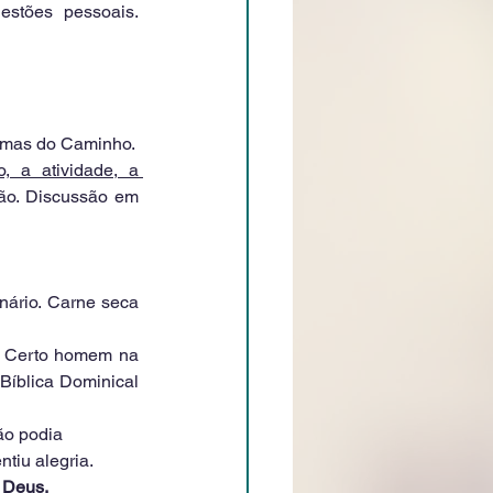
stões pessoais. 
o mas do Caminho.
a atividade, a 
o. Discussão em 
ário. Carne seca 
 Certo homem na 
 Bíblica Dominical 
o podia 
iu alegria. 
 Deus.