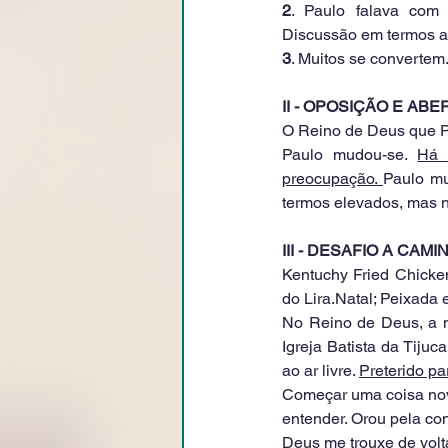
2
. Paulo falava com 
Discussão em termos alt
3
. Muitos se convertem
II - OPOSIÇÃO E A
O Reino de Deus que P
Paulo mudou-se. 
Há 
preocupação. 
Paulo mu
termos elevados, mas n
III - DESAFIO A CAM
Kentuchy Fried Chicke
do Lira.Natal; Peixada 
No Reino de Deus, a 
Igreja Batista da Tijuca
ao ar livre. 
Preterido pa
Começar uma coisa nov
entender. Orou pela co
Deus me trouxe de volta