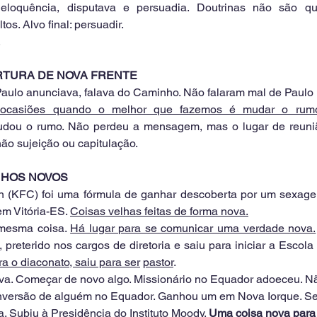
eloquência, disputava e persuadia. Doutrinas não são que
os. Alvo final: persuadir.
.
BERTURA DE NOVA FRENTE
aulo anunciava, falava do Caminho. Não falaram mal de Paul
ocasiões quando o melhor que fazemos é mudar o rumo, 
dou o rumo. Não perdeu a mensagem, mas o lugar de reuniã
ão sujeição ou capitulação.
INHOS NOVOS
n (KFC) foi uma fórmula de ganhar descoberta por um sexagen
em Vitória-ES. 
Coisas velhas feitas de forma nova.
mesma coisa. 
Há lugar para se comunicar uma verdade nova.
, preterido nos cargos de diretoria e saiu para iniciar a Escola
ra o diaconato, saiu para ser
pastor
.
a. Começar de novo algo. Missionário no Equador adoeceu. Nã
nversão de alguém no Equador. Ganhou um em Nova Iorque. Sent
. Subiu à Presidência do Instituto Moody. 
Uma coisa nova para