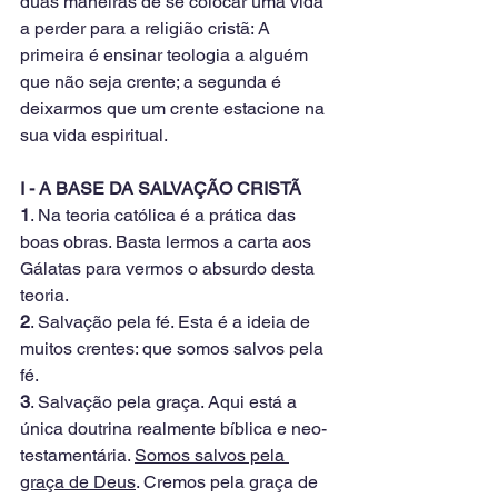
duas maneiras de se colocar uma vida 
a perder para a religião cristã: A 
primeira é ensinar teologia a alguém 
que não seja crente; a segunda é 
deixarmos que um crente estacione na 
sua vida espiritual.
I - A BASE DA SALVAÇÃO CRISTÃ
1
. Na teoria católica é a prática das 
boas obras. Basta lermos a carta aos 
Gálatas para vermos o absurdo desta 
teoria.
2
. Salvação pela fé. Esta é a ideia de 
muitos crentes: que somos salvos pela 
fé.
3
. Salvação pela graça. Aqui está a 
única doutrina realmente bíblica e neo-
testamentária. 
Somos salvos pela 
graça de Deus
. Cremos pela graça de 