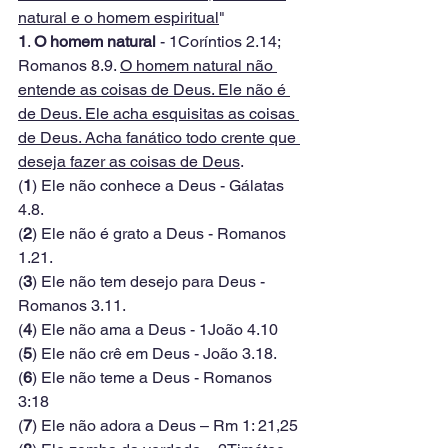
natural e o homem espiritual
"
1
. 
O homem natural
 - 1Coríntios 2.14; 
Romanos 8.9. 
O homem natural não 
entende as coisas de Deus. Ele não é 
de Deus. Ele acha esquisitas as coisas 
de Deus. Acha fanático todo crente que 
deseja fazer as coisas de Deus
.
(
1
) Ele não conhece a Deus - Gálatas 
4.8.
(
2
) Ele não é grato a Deus - Romanos 
1.21.
(
3
) Ele não tem desejo para Deus - 
Romanos 3.11.
(
4
) Ele não ama a Deus - 1João 4.10
(
5
) Ele não crê em Deus - João 3.18.
(
6
) Ele não teme a Deus - Romanos 
3:18
(
7
) Ele não adora a Deus – Rm 1: 21,25