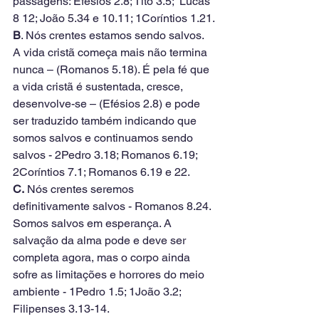
passagens: Efésios 2.8; Tito 3.5;  Lucas 
8 12; João 5.34 e 10.11; 1Coríntios 1.21.
B
. Nós crentes estamos sendo salvos. 
A vida cristã começa mais não termina 
nunca – (Romanos 5.18). É pela fé que 
a vida cristã é sustentada, cresce, 
desenvolve-se – (Efésios 2.8) e pode 
ser traduzido também indicando que 
somos salvos e continuamos sendo 
salvos - 2Pedro 3.18; Romanos 6.19; 
2Coríntios 7.1; Romanos 6.19 e 22.
C.
 Nós crentes seremos 
definitivamente salvos - Romanos 8.24. 
Somos salvos em esperança. A 
salvação da alma pode e deve ser 
completa agora, mas o corpo ainda 
sofre as limitações e horrores do meio 
ambiente - 1Pedro 1.5; 1João 3.2; 
Filipenses 3.13-14.