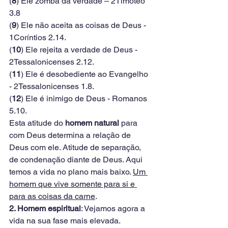
(
8
) Ele zomba da verdade – 2Timóteo 
3.8
(
9
) Ele não aceita as coisas de Deus - 
1Coríntios 2.14.
(
10
) Ele rejeita a verdade de Deus - 
2Tessalonicenses 2.12.
(
11
) Ele é desobediente ao Evangelho 
- 2Tessalonicenses 1.8.
(
12
) Ele é inimigo de Deus - Romanos 
5.10.
Esta atitude do 
homem natural
 para 
com Deus determina a relação de 
Deus com ele. Atitude de separação, 
de condenação diante de Deus. Aqui 
temos a vida no plano mais baixo. 
Um 
homem que vive somente para si e 
para as coisas da carne
.
2. Homem espiritual
: Vejamos agora a 
vida na sua fase mais elevada. 