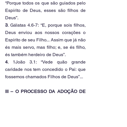
“Porque todos os que são guiados pelo 
Espírito de Deus, esses são filhos de 
Deus”.
3
. Gálatas 4.6-7: “E, porque sois filhos, 
Deus enviou aos nossos corações o 
Espírito de seu Filho... Assim que já não 
és mais servo, mas filho; e, se és filho, 
és também herdeiro de Deus”.
4
. 1João 3.1: “Vede quão grande 
caridade nos tem concedido o Pai: que 
fossemos chamados Filhos de Deus”...
III – O PROCESSO DA ADOÇÃO DE 
FILHOS
No Brasil os escravos foram declarados 
livres por uma lei. Esta lei se 
transformou em regra. Foi aceita. Todos 