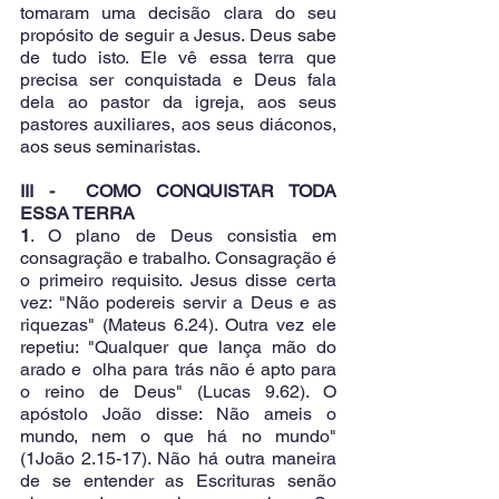
tomaram uma decisão clara do seu 
propósito de seguir a Jesus. Deus sabe 
de tudo isto. Ele vê essa terra que 
precisa ser conquistada e Deus fala 
dela ao pastor da igreja, aos seus 
pastores auxiliares, aos seus diáconos, 
aos seus seminaristas.
III -  COMO CONQUISTAR TODA  
ESSA TERRA
1
. O plano de Deus consistia em 
consagração e trabalho. Consagração é 
o primeiro requisito. Jesus disse certa 
vez: "Não podereis servir a Deus e as 
riquezas" (Mateus 6.24). Outra vez ele 
repetiu: "Qualquer que lança mão do 
arado e  olha para trás não é apto para 
o reino de Deus" (Lucas 9.62). O 
apóstolo João disse: Não ameis o 
mundo, nem o que há no mundo" 
(1João 2.15-17). Não há outra maneira 
de se entender as Escrituras senão  