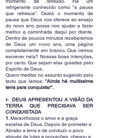
momento de reflexão. Há um 
refrigerante conhecido como "a pausa 
que refresca". Oxalá o momento de 
pausa que Deus nos oferece ao ensejo 
do novo ano possa nos ajudar a fazer 
melhor a caminhada daqui por diante. 
Dentro de poucos minutos receberemos 
de Deus um novo ano, uma página 
completamente em branco. Que iremos 
escrever nela? Nossas boas intenções, 
por certo. Que sejam elas guiadas pelo 
Espírito de Deus.
Quero meditar no assunto sugerido pelo 
texto que lemos: 
"Ainda há muitíssima 
terra para conquistar".
I-  DEUS APRESENTOU A VISÃO DA 
TERRA QUE PRECISAVA SER 
CONQUISTADA
1
. Maravilhosos o amor e a graça 
excelsa de Deus. Depois de prometer a 
Abraão a terra e de conduzir o povo 
através de lutas e provações, chegou a 