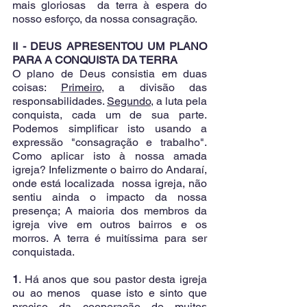
mais gloriosas  da terra à espera do 
nosso esforço, da nossa consagração.
II - DEUS APRESENTOU UM PLANO 
PARA A CONQUISTA DA TERRA
O plano de Deus consistia em duas 
coisas: 
Primeiro
, a divisão das  
responsabilidades. 
Segundo
, a luta pela 
conquista, cada um de sua parte. 
Podemos simplificar isto usando a 
expressão "consagração e trabalho". 
Como aplicar isto à nossa amada 
igreja? Infelizmente o bairro do Andaraí, 
onde está localizada  nossa igreja, não 
sentiu ainda o impacto da nossa 
presença; A maioria dos membros da 
igreja vive em outros bairros e os 
morros. A terra é muitíssima para ser 
conquistada.  
1
. Há anos que sou pastor desta igreja 
ou ao menos  quase isto e sinto que  
preciso da cooperação de muitos 