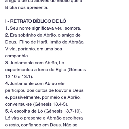
a figura de Ló através do retrato que a 
Bíblia nos apresenta.
I - RETRATO BÍBLICO DE LÓ
1
. Seu nome significava véu, sombra.
2
. Era sobrinho de Abrão, o amigo de 
Deus.  Filho de Harã, irmão de Abraão. 
Vivia, portanto, em uma boa 
companhia.
3
. Juntamente com Abrão, Ló 
experimentou a fome do Egito (Gênesis 
12.10 e 13.1).
4
. Juntamente com Abrão ele 
participou dos cultos de louvor a Deus 
e, possivelmente, por meio de Abrão, 
converteu-se (Gênesis 13.4-5).
5
. A escolha de Ló (Gênesis 13.7-10). 
Ló vira o presente e Abraão escolhera 
o resto, confiando em Deus. Não se 