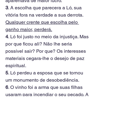
aparentava de maior lucro. 
3
. A escolha que parecera a Ló, sua 
vitória fora na verdade a sua derrota. 
Qualquer crente que escolha pelo 
ganho maior, perderá.
4
. Ló foi justo no meio da injustiça. Mas 
por que ficou ali? Não lhe seria 
possível sair? Por que? Os interesses 
materiais cegara-lhe o desejo de paz 
espiritual.
5
. Ló perdeu a esposa que se tornou 
um monumento de desobediência.
6
. O vinho foi a arma que suas filhas 
usaram para incendiar o seu pecado. A 
embriaguês é o caminho para toda 
espécie de paixões, vícios e quedas.
7
. Deus visitou seu servo em Sodoma. 
Apesar do pecado, das lutas, da 
imundície, Deus não abandonou 