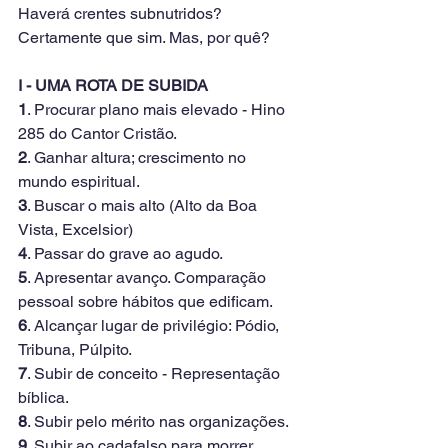
Haverá crentes subnutridos? 
Certamente que sim. Mas, por quê?
I - UMA ROTA DE SUBIDA
1
. Procurar plano mais elevado - Hino 
285 do Cantor Cristão.
2
. Ganhar altura; crescimento no 
mundo espiritual.
3
. Buscar o mais alto (Alto da Boa 
Vista, Excelsior)
4
. Passar do grave ao agudo.
5
. Apresentar avanço. Comparação 
pessoal sobre hábitos que edificam.
6
. Alcançar lugar de privilégio: Pódio, 
Tribuna, Púlpito.
7
. Subir de conceito - Representação 
bíblica.
8
. Subir pelo mérito nas organizações.
9
. Subir ao cadafalso para morrer.