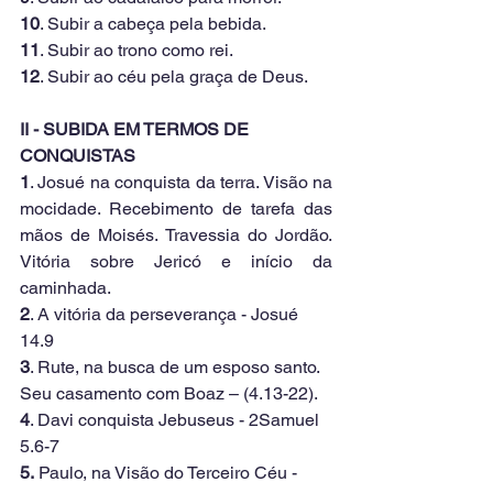
10
. Subir a cabeça pela bebida.
11
. Subir ao trono como rei.
12
. Subir ao céu pela graça de Deus.
II - SUBIDA EM TERMOS DE 
CONQUISTAS
1
. Josué na conquista da terra. Visão na 
mocidade. Recebimento de tarefa das 
mãos de Moisés. Travessia do Jordão. 
Vitória sobre Jericó e início da 
caminhada.
2
. A vitória da perseverança - Josué 
14.9
3
. Rute, na busca de um esposo santo. 
Seu casamento com Boaz – (4.13-22).
4
. Davi conquista Jebuseus - 2Samuel 
5.6-7
5.
 Paulo, na Visão do Terceiro Céu - 