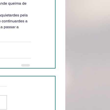
ande queima de 
aquietardes pela 
e continuardes a 
a passar a 