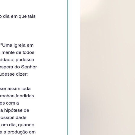
 dia em que tais 
 "Uma igreja em 
 mente de todos 
 cidade, pudesse 
espera do Senhor 
desse dizer: 
 ser assim toda 
rochas fendidas 
tes com a 
a hipótese de 
possibilidade 
 em dia, quando 
a a produção em 