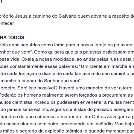
1.
próprio Jesus a caminho do Calvário quem adverte a respeito do
ntecer.
PARA TODOS
dois anos seguidos como tema para a nossa igreja as palavras:
nhor que vem". Como quisera que tais palavras estivessem em
nossa vida. Oxalá a nossa mocidade, ao andar pelas ruas desta
ções constantemente essas palavras: "Um crente em marcha à 
 de cada tentação e diante de cada fantasma do seu caminho pu
m marcha à espera do Senhor que vem".
 Cordeiro. Será isto possível? Haverá uma maneira de ver a terra
 Poderão os homens realmente serem forçados a procurarem as 
muitos cientistas incrédulos pudessem envenenar a muitas men
o jamais seria extinto. Alguns cientistas do passado advogam 
sfriando e de que cairíamos a morrer de  frio. Outros advogam a 
do nosso planeta com outro, provocando um incêndio. Mas hoje
 mãos o segredo da explosão atômica, e quando marcham par