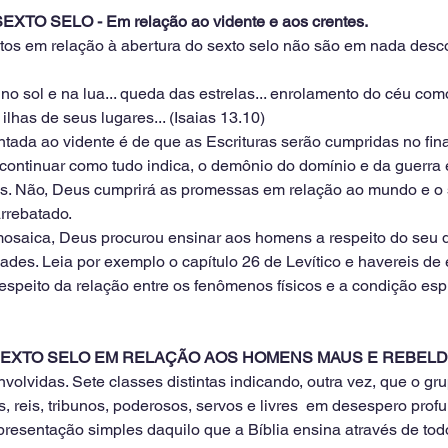
XTO SELO - Em relação ao vidente e aos crentes.
tos em relação à abertura do sexto selo não são em nada desc
 no sol e na lua... queda das estrelas... enrolamento do céu como
has de seus lugares... (Isaias 13.10)
ada ao vidente é de que as Escrituras serão cumpridas no final
continuar como tudo indica, o demônio do domínio e da guerra 
es. Não, Deus cumprirá as promessas em relação ao mundo e o 
rrebatado.
mosaica, Deus procurou ensinar aos homens a respeito do seu 
dades. Leia por exemplo o capítulo 26 de Levítico e havereis de 
espeito da relação entre os fenômenos físicos e a condição espi
O SEXTO SELO EM RELAÇÃO AOS HOMENS MAUS E REBEL
envolvidas. Sete classes distintas indicando, outra vez, que o gr
s, reis, tribunos, poderosos, servos e livres  em desespero prof
apresentação simples daquilo que a Bíblia ensina através de to