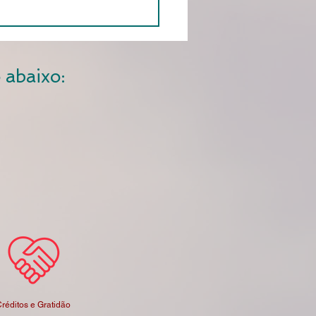
 abaixo:
réditos e Gratidão