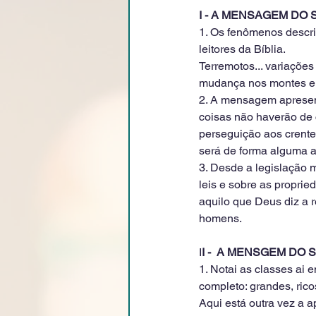
I - A MENSAGEM DO SE
1. Os fenômenos descri
leitores da Bíblia.
Terremotos... variações
mudança nos montes e il
2. A mensagem apresent
coisas não haverão de 
perseguição aos crent
será de forma alguma a
3. Desde a legislação 
leis e sobre as proprie
aquilo que Deus diz a r
homens.
I
I -  A MENSGEM D
1. Notai as classes ai 
completo: grandes, rico
Aqui está outra vez a 