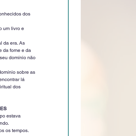
onhecidos dos 
 um livro e 
 da era. As 
e da fome e da 
seu domínio não 
domínio sobre as 
encontrar lá 
ritual dos 
DES
upo estava 
undo.
dos os tempos.