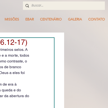
MISSÕES
EBAR
CENTENÁRIO
GALERIA
CONTATO
6.12-17)
imeiros selos. A 
e a morte, todos 
omo contraste, o 
os de branco 
Deus a eles foi 
m de era à 
a queda e do 
r da abertura do 