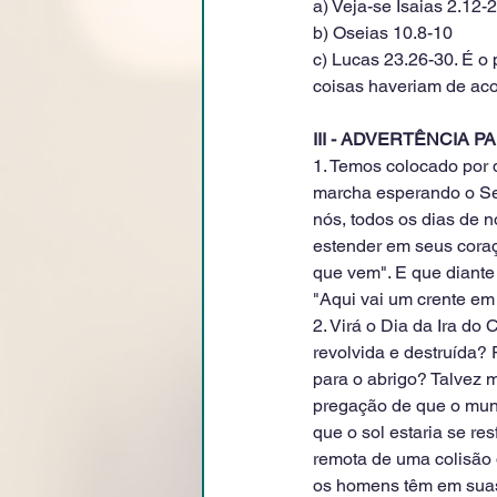
a) Veja-se Isaias 2.12-2
b) Oseias 10.8-10
c) Lucas 23.26-30. É o 
coisas haveriam de aco
III - ADVERTÊNCIA 
1. Temos colocado por 
marcha esperando o Se
nós, todos os dias de 
estender em seus cora
que vem". E que diante
"Aqui vai um crente e
2. Virá o Dia da Ira do
revolvida e destruída?
para o abrigo? Talvez 
pregação de que o mund
que o sol estaria se re
remota de uma colisão 
os homens têm em suas