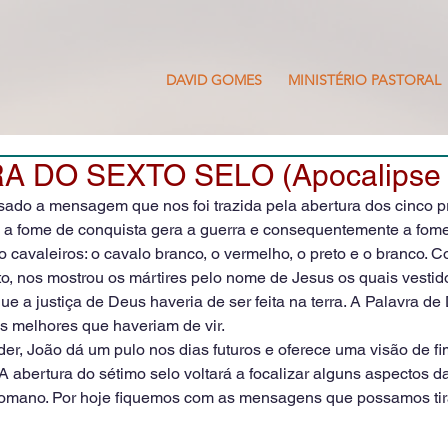
DAVID GOMES
MINISTÉRIO PASTORAL
 DO SEXTO SELO (Apocalipse 
do a mensagem que nos foi trazida pela abertura dos cinco pr
a fome de conquista gera a guerra e consequentemente a fome 
 cavaleiros: o cavalo branco, o vermelho, o preto e o branco. C
to, nos mostrou os mártires pelo nome de Jesus os quais vestid
 a justiça de Deus haveria de ser feita na terra. A Palavra de 
s melhores que haveriam de vir.
er, João dá um pulo nos dias futuros e oferece uma visão de fi
 A abertura do sétimo selo voltará a focalizar alguns aspectos d
omano. Por hoje fiquemos com as mensagens que possamos tira