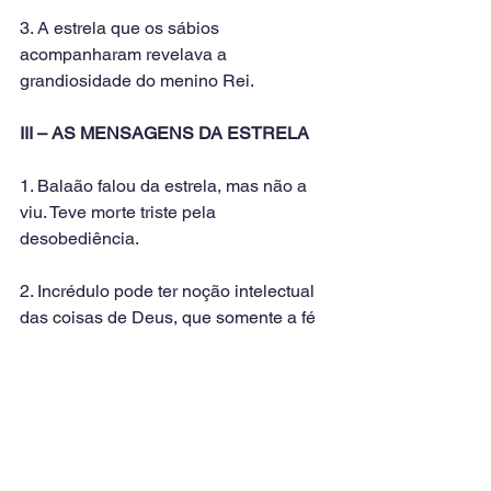
3. A estrela que os sábios 
acompanharam revelava a 
grandiosidade do menino Rei.
III – AS MENSAGENS DA ESTRELA
1. Balaão falou da estrela, mas não a 
viu. Teve morte triste pela 
desobediência.
2. Incrédulo pode ter noção intelectual 
das coisas de Deus, que somente a fé 
torna real.
3. Para os humildes pastores estrelas 
brilharam para exaltar a fé e o amor.