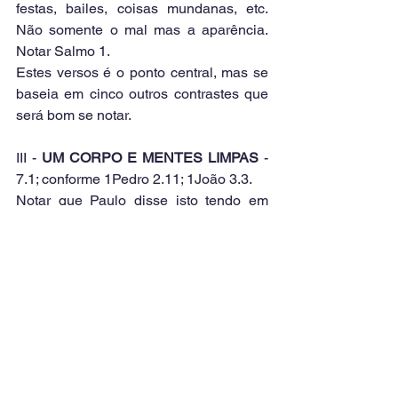
festas, bailes, coisas mundanas, etc. 
Não somente o mal mas a aparência. 
Notar Salmo 1.
Estes versos é o ponto central, mas se 
baseia em cinco outros contrastes que 
será bom se notar.
III - 
UM CORPO E MENTES LIMPAS
 - 
7.1; conforme 1Pedro 2.11; 1João 3.3. 
Notar que Paulo disse isto tendo em 
mente uma cidade corrompida.
1
. Imundícia proveniente de 
associações infiéis.
2
. Santificação no temor do Senhor - 
2Coríntios 5.11 - humildade, 
reconhecimento de dependência. Isaias 
11.3; Deuteronômio 6.2. Notar que a 
santidade mostrada no verso indica 
tanto um pedido positivo quanto um 