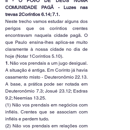
II - O POVO DE DEUS NUMA 
COMUNIDADE PAGÃ - Luzes nas 
trevas 2Coríntios 6.14; 7.1.
Neste trecho vamos estudar alguns dos 
perigos que os coríntios crentes 
encontravam naquela cidade pagã. O 
que Paulo ensina-lhes aplica-se muito 
claramente à nossa cidade no dia de 
hoje (Notar 1Coríntios 5.10).
1
. Não vos prendais a um jugo desigual. 
A situação é antiga. Em Corinto já havia 
casamento misto - Deuteronômio 22.13. 
A base, a prática pode ser notada em 
Deuteronômio 7.3; Josué 23.12; Esdras 
9.2; Neemias 13.25.
(1) Não vos prendais em negócios com 
infiéis. Crentes que se associam com 
infiéis e perdem tudo. 
(2) Não vos prendais em relações com 