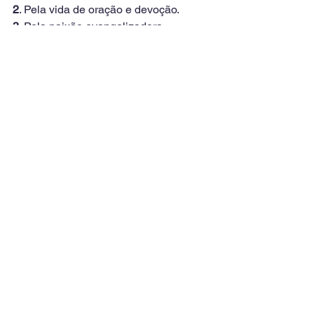
2
. Pela vida de oração e devoção.
3
. Pela paixão evangelizadora. 
Sabemos que o mundo está perdido e 
que só Jesus Cristo salva.
Comentários
Escreva um comentário
Se desejar, deixe o seu