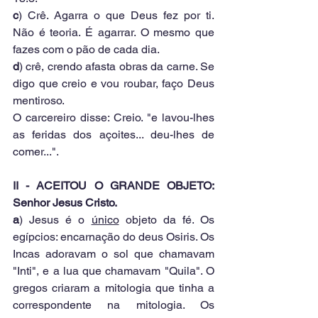
c
) Crê. Agarra o que Deus fez por ti. 
Não é teoria. É agarrar. O mesmo que 
fazes com o pão de cada dia.
d
) crê, crendo afasta obras da carne. Se 
digo que creio e vou roubar, faço Deus 
mentiroso.
O carcereiro disse: Creio. "e lavou-lhes 
as feridas dos açoites... deu-lhes de 
comer...".
II - ACEITOU O GRANDE OBJETO: 
Senhor Jesus Cristo.
a
) Jesus é o 
único
 objeto da fé. Os 
egípcios: encarnação do deus Osiris. Os 
Incas adoravam o sol que chamavam 
"Inti", e a lua que chamavam "Quila". O 
gregos criaram a mitologia que tinha a 
correspondente na mitologia. Os 