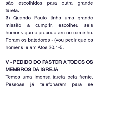
são escolhidos para outra grande 
tarefa.
3
) Quando Paulo tinha uma grande 
missão a cumprir, escolheu seis 
homens que o precederam no caminho. 
Foram os batedores - (vou pedir que os 
homens leiam Atos 20.1-5.
V - PEDIDO DO PASTOR A TODOS OS 
MEMBROS DA IGREJA
Temos uma imensa tarefa pela frente. 
Pessoas já telefonaram para se 
informar da viagem missionária e uma 
das pessoas vai levar a matéria à sua 
igreja para que se desperte também.
Temos a frente única da Escola Bíblica 
do Ar cobrindo o mundo com as 
mensagens.
Temos pessoas em todos os 