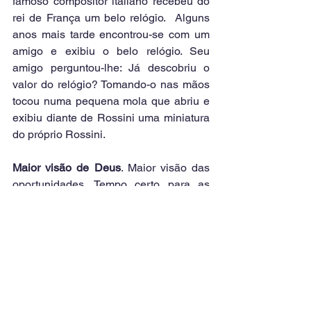
famoso compositor italiano recebeu do 
rei de França um belo relógio.  Alguns 
anos mais tarde encontrou-se com um 
amigo e exibiu o belo relógio. Seu 
amigo perguntou-lhe: Já descobriu o 
valor do relógio? Tomando-o nas mãos 
tocou numa pequena mola que abriu e 
exibiu diante de Rossini uma miniatura 
do próprio Rossini.
Maior visão de Deus
. Maior visão das 
oportunidades. Tempo certo para as 
coisas certas. Meu encontro com Rex 
Humbard em São Paulo. Estamos 
ambos há 29 anos nas comunicações. 
Não estou fazendo tudo, mas louvo a 
Deus que a Escola Bíblica do Ar 
sempre cresce.