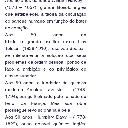
Aos 50 anos de idade William Harvey – 
(1578 – 1657), grande filósofo inglês 
que estabeleceu a teoria da circulação 
do sangue humano em função do bater 
do coração.
Aos
50
anos
de
idade
o
grande
escritor
russo
Liev 
Tolstoi
 –
(1828
-
1910)
,
 resolveu dedicar-
se inteiramente à solução dos seus 
problemas de ordem pessoal, pondo de 
lado a ambição e os privilégios de 
classe superior.
Aos 50 anos, o fundador da química 
moderna Antoine Lavoisier – (1743-
1794), era guilhotinado pelo reinado do 
terror da França. Mas sua obra 
prossegue revolucionária e bela.
Aos 50 anos, Humphry Davy – (1778-
1829), outro notável químico inglês, 