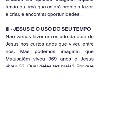
irmão ou irmã que estará pronto a fazer, 
a criar, e encontrar oportunidades.
III - JESUS E O USO DO SEU TEMPO
Não vamos fazer um estudo da obra de 
Jesus nos curtos anos que viveu entre 
nós. Mas podemos imaginar que 
Matusalém viveu 969 anos e Jesus 
viveu 33. Qual deles fez mais? Por que 
Jesus fez tanto em tão pouco tempo? 
1
. Porque ele soube dividir seu tempo. 
João 7.6: "Ainda não é chegado o meu 
tempo"... Mas estava ele exercendo sua 
profissão? Não havia ele já realizado 
alguns milagres?
2
. Em João capítulo 11 ele diz: "Não há 
doze horas no tempo? Era a 
consciência do valor do tempo.