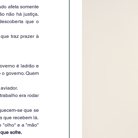
do afeta somente 
o não há justiça. 
descoberta que o 
ue traz prazer à 
verno é ladrão e 
o o governo. Quem 
aviador.
abalho era rodar 
quecem-se que se 
a que recebem lá.
"olho" e a "mão" 
que sofre.