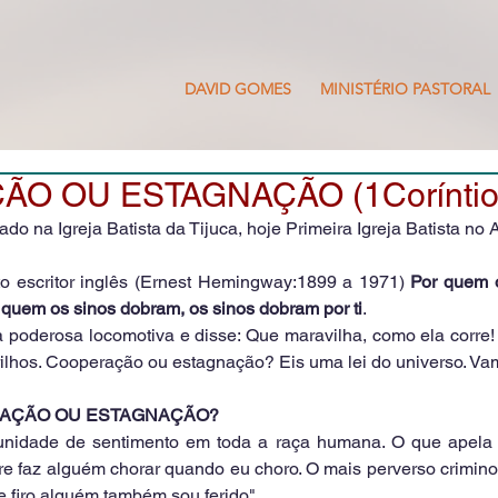
DAVID GOMES
MINISTÉRIO PASTORAL
O OU ESTAGNAÇÃO (1Coríntios
o na Igreja Batista da Tijuca, hoje Primeira Igreja Batista no 
o escritor inglês (Ernest Hemingway:1899 a 1971) 
Por quem 
quem os sinos dobram, os sinos dobram por ti
.
poderosa locomotiva e disse: Que maravilha, como ela corre! 
rilhos. Cooperação ou estagnação? Eis uma lei do universo. Va
ERAÇÃO OU ESTAGNAÇÃO?
unidade de sentimento em toda a raça humana. O que apela a
 faz alguém chorar quando eu choro. O mais perverso criminos
Se firo alguém também sou ferido".