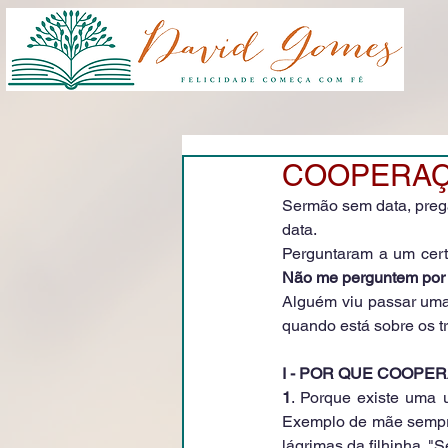
COOPERAÇÃ
Sermão sem data, pregad
data.
Perguntaram a um cert
Não me perguntem por 
Alguém viu passar uma 
quando está sobre os t
I - POR QUE COOP
1
. Porque existe uma 
Exemplo de mãe sempre
lágrimas da filhinha. "