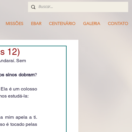
MISSÕES
EBAR
CENTENÁRIO
GALERIA
CONTATO
 12)
Andaraí. Sem 
os sinos dobram
? 
Ela é um colosso 
mos estudá-la:
 mim apela a ti. 
o é tocado pelas 