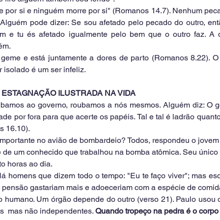
e por si e ninguém morre por si" (Romanos 14.7). Nenhum peca
 Alguém pode dizer: Se sou afetado pelo pecado do outro, entã
m e tu és afetado igualmente pelo bem que o outro faz. A 
bém.
 geme e está juntamente a dores de parto (Romanos 8.22). O q
 isolado é um ser infeliz.
U ESTAGNAÇÃO ILUSTRADA NA VIDA
oubamos ao governo, roubamos a nós mesmos. Alguém diz: O go
e por fora para que acerte os papéis. Tal e tal é ladrão quant
as 16.10).
importante no avião de bombardeio? Todos, respondeu o jovem 
de um conhecido que trabalhou na bomba atômica. Seu único tr
o horas ao dia.
Há homens que dizem todo o tempo: "Eu te faço viver"; mas es
 pensão gastariam mais e adoeceriam com a espécie de comid
 humano. Um órgão depende do outro (verso 21). Paulo usou o 
s  mas não independentes. 
Quando tropeço na pedra é o corpo 