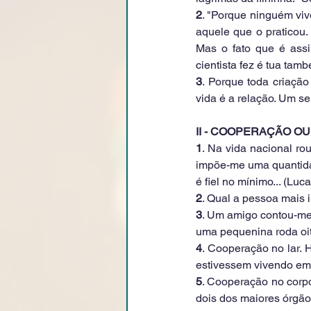
2
. "Porque ninguém viv
aquele que o praticou.
Mas o fato que é assi
cientista fez é tua tam
3
. Porque toda criação
vida é a relação. Um ser
II - COOPERAÇÃO O
1
. Na vida nacional r
impõe-me uma quantidad
é fiel no mínimo... (Luc
2
. Qual a pessoa mais 
3
. Um amigo contou-me 
uma pequenina roda oit
4
. Cooperação no lar. 
estivessem vivendo em
5
. Cooperação no corpo
dois dos maiores órgão