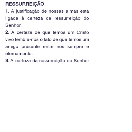
RESSURREIÇÃO
1
. A justificação de nossas almas esta 
ligada à certeza da ressurreição do 
Senhor.
2
. A certeza de que temos um Cristo 
vivo lembra-nos o fato de que temos um 
amigo presente entre nós sempre e 
eternamente.
3
. A certeza da ressurreição do Senhor 
nos faz conscientes que temos um 
Salvador pronto e preparado para 
ajudar. 
4
. A certeza da ressurreição nos faz 
crer que assim 
como ele é seremos 
nós um dia
.