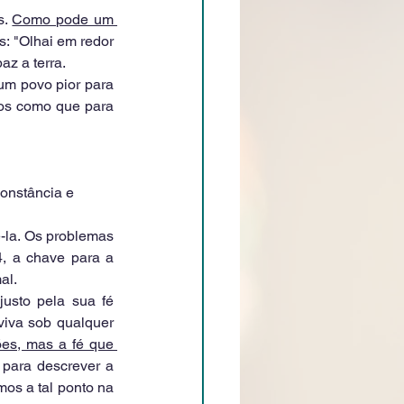
. 
Como pode um 
: "Olhai em redor 
z a terra. 
m povo pior para 
nos como que para 
constância e 
-la. Os problemas 
, a chave para a 
al. 
usto pela sua fé 
viva sob qualquer 
ões, mas a fé que 
para descrever a 
os a tal ponto na 