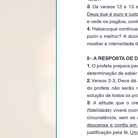
3
. Os versos 12 e 13 
Deus que é puro e just
e vede os pagãos, conte
4
. Habacuque continua 
punir o melhor? A dúvi
mostrar a intensidade d
II - A RESPOSTA DE 
1
. O profeta prepara pa
determinação de saber 
2
. Versos 2-3, Deus dá
do profeta não serão r
solução de todos os pro
3
. A atitude que o cr
(fidelidade) viverá (co
circunstância, sem se 
descansa e confia em
justificação pela fé. 
Um 