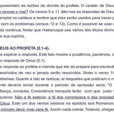
apresentam as razões da dúvida do profeta. O caráter de Deus
o ignorar o mal?
 Os versos 5 a 11 dão-nos as respostas de Deus
mplai os caldeus e lembre que eles serão usados para trazer pa
com os problemas (versos 12 e 13). Como é possível se usar u
da continua. Notar que Habacuque usa vários dos títulos divi
a sua súplica.
DEUS AO PROFETA (2.1-4).
ra esperar a resposta. Este fato mostra a prudência, paciência, 
a resposta de Deus (2.1).
 a resposta ao profeta e manda que ele se prepare para escrevê
esolvidos de vez e jamais serão resolvidos. Notar o verso 14
blemas. Quanto a isto se realizar, ai daqueles que praticam o m
ente deveria tomar durante o período da opressão seria: "O j
nfiança, conduta). Consciência tranquila farão  com que  justo 
queixar. 
Não a fé exterior, a fé dos congressos e das prociss
 Deus
. Este um dos versos básicos na epístola aos Romanos 
ministro deve viver pela fé.
 Assim cada crente. Todavia, chegam