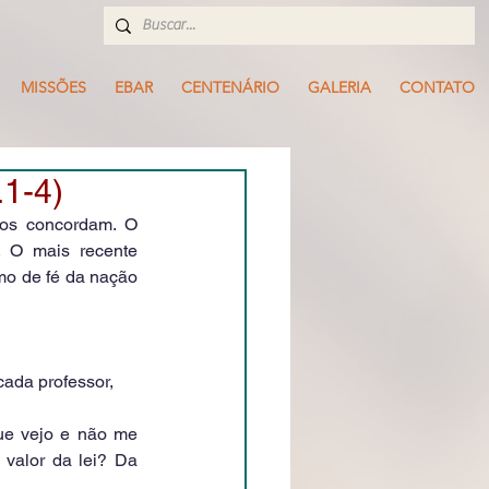
MISSÕES
EBAR
CENTENÁRIO
GALERIA
CONTATO
1-4)
dos concordam. O 
. O mais recente 
mo de fé da nação 
ada professor, 
ue vejo e não me 
 valor da lei? Da 