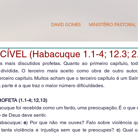
DAVID GOMES
MINISTÉRIO PASTORAL
ÍVEL (Habacuque 1.1-4; 12.3; 2.
mais discutidos profetas. Quanto ao primeiro capítulo, to
ividida. O terceiro mais aceito como obra de outro autor
erceiro capítulo. Muitos acham que o terceiro capítulo é um Sal
ra parte é a que traz o maior número dificuldades.
OFETA (1.1-4; 12.13)
acuque foi recebida como um fardo, uma preocupação. É o que c
 de Deus deve sentir. 
abacuque: 
a
) Por que não me ouves? Falo sobre violência q
 tanta violência e injustiça sem que te preocupes? 
c
) Qual o