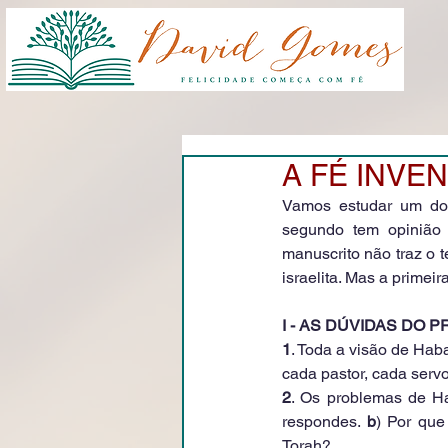
A FÉ INVENC
Vamos estudar um dos 
segundo tem opinião d
manuscrito não traz o t
israelita. Mas a primei
I - AS DÚVIDAS DO PR
1
. Toda a visão de Hab
cada pastor, cada servo
2
. Os problemas de H
respondes. 
b
) Por que
Torah?