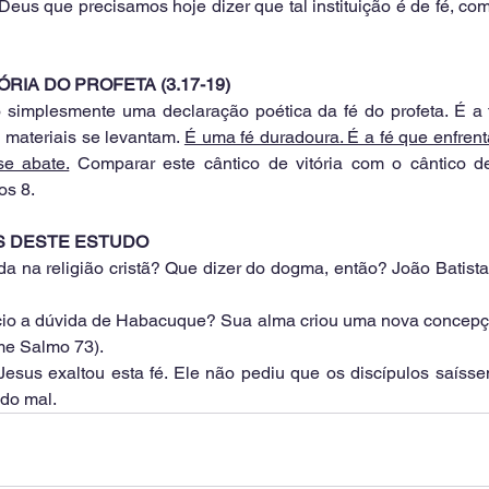
eus que precisamos hoje dizer que tal instituição é de fé, com
TÓRIA DO PROFETA (3.17-19)
 simplesmente uma declaração poética da fé do profeta. É a f
 materiais se levantam. 
É uma fé duradoura. É a fé que enfren
e abate.
 Comparar este cântico de vitória com o cântico de
s 8.
AS DESTE ESTUDO
ida na religião cristã? Que dizer do dogma, então? João Batista
cio a dúvida de Habacuque? Sua alma criou uma nova concepção
me Salmo 73).
Jesus exaltou esta fé. Ele não pediu que os discípulos saíss
do mal.