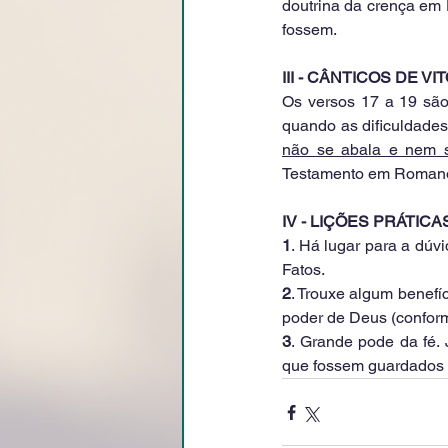
doutrina da crença em D
fossem.
III - CÂNTICOS DE VI
Os versos 17 a 19 são
quando as dificuldades
não se abala e nem s
Testamento em Romano
IV - LIÇÕES PRÁTIC
1
. Há lugar para a dúv
Fatos.
2
. Trouxe algum benefí
poder de Deus (confor
3
. Grande pode da fé. 
que fossem guardados 