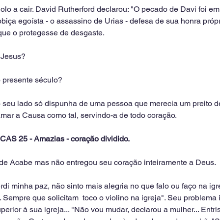
dolo a cair. David Rutherford declarou: "O pecado de Davi foi em
biça egoísta - o assassino de Urias - defesa de sua honra própr
que o protegesse de desgaste.
 Jesus?
 presente século?
o seu lado só dispunha de uma pessoa que merecia um preito de
amar a Causa como tal, servindo-a de todo coração.
 25 - Amazias - coração dividido.
 de Acabe mas não entregou seu coração inteiramente a Deus.
rdi minha paz, não sinto mais alegria no que falo ou faço na igr
 Sempre que solicitam  toco o violino na igreja". Seu problema 
perior à sua igreja... "Não vou mudar, declarou a mulher... Entri