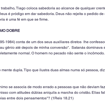
u trabalho, Tiago coloca sabedoria ao alcance de qualquer cren
Deus é pródigo em dar sabedoria. Deus não rejeita o pedido de s
ia é uma fé em que se firme.
IMO DOBRE
95-1984) conta de um dos seus auxiliares diretos  lhe confessou 
mau gênio até depois de minha conversão".  Satanás dominava
pletamente normal. O homem no pecado não sente o incômodo. 
mente dupla. Tipo que ilustra duas almas numa só pessoa, diz
nimo se associa de modo errado a pessoas que não deviam faz
sso com atitudes dúbias aniquila a marcha do cristão. Elias fa
xeias entre dois pensamentos"? (1Reis 18.21)