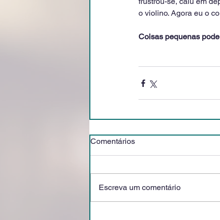
frustrou-se, caiu em d
o violino. Agora eu o c
Coisas pequenas podem
Comentários
Escreva um comentário