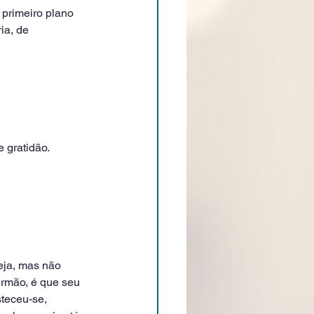
 primeiro plano 
ia, de 
 gratidão. 
eja, mas não 
irmão, é que seu 
steceu-se, 