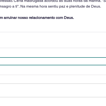
epressão. Certa madrugada acordou às duas horas da manhã. "Se
onsagro a ti". Na mesma hora sentiu paz e plenitude de Deus.
 arruinar nosso relacionamento com Deus.