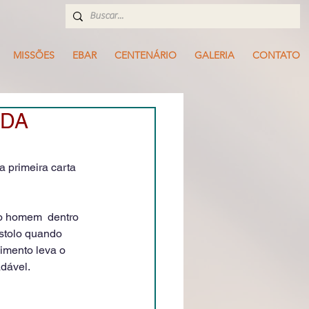
MISSÕES
EBAR
CENTENÁRIO
GALERIA
CONTATO
IDA
a primeira carta 
o homem  dentro 
stolo quando 
imento leva o 
adável.