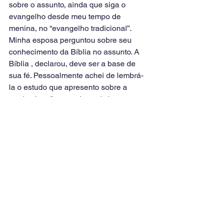
sobre o assunto, ainda que siga o 
evangelho desde meu tempo de 
menina, no “evangelho tradicional”. 
Minha esposa perguntou sobre seu 
conhecimento da Bíblia no assunto. A 
Bíblia , declarou, deve ser a base de 
sua fé. Pessoalmente achei de lembrá-
la o estudo que apresento sobre a 
predestinação no volume 1 do meu 
livro “Teologia Prática. Mas ela não 
conhece o livro.
É tempo de pararmos e pensarmos nos 
fundamentos que permanecem: a 
Palavra de Deus. Nosso dia de 24 
horas multiplica sua velocidade e 
multiplica também, nossas 
oportunidades de servimos mais e 
melhor o Senhor de nossas próprias 