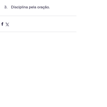
3.    Disciplina pela oração. 
Comentários
Escreva um comentário
Se desejar, deixe o seu
comentário abaixo: